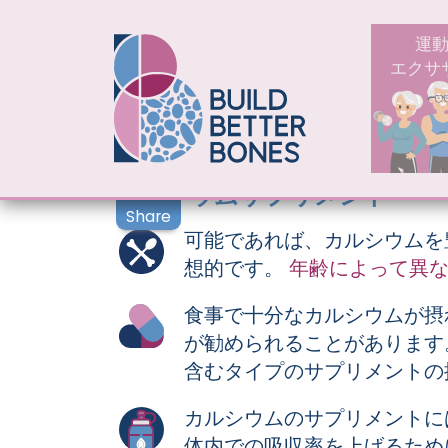
MAIN N
運
エクサ
カルシウムサプリメント
Share
可能であれば、カルシウムを
想的です。
年齢によって異
食事で十分なカルシウムが摂
が勧められることがあります
含むタイプのサプリメントの
カルシウムのサプリメントに
体内での吸収率を上げるため