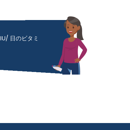
IU/ 日のビタミ
。