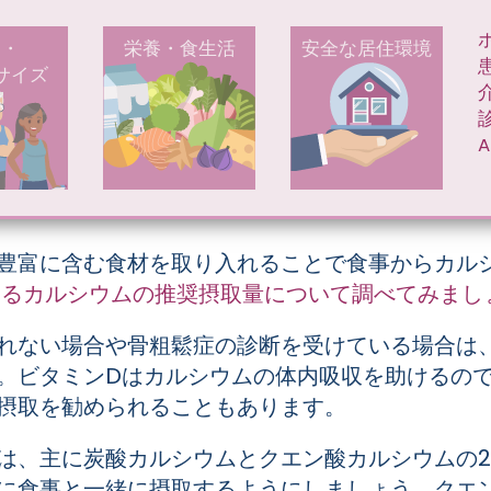
Skip to main content
AVIGATION
M
動・
栄養・食生活
安全な居住環境
サイズ
サプリメントの上手な摂り
A
豊富に含む食材を取り入れることで食事からカル
なるカルシウムの推奨摂取量について調べてみまし
れない場合や骨粗鬆症の診断を受けている場合は
。ビタミンDはカルシウムの体内吸収を助けるの
摂取を勧められることもあります。
は、主に炭酸カルシウムとクエン酸カルシウムの
に食事と一緒に摂取するようにしましょう。クエ