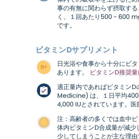
事の有無に関わらず摂取する
く、１回あたり500 - 6
です。
ビタミンDサプリメント
日光浴や食事から十分にビタ
あります。
ビタミンD推奨
適正量内であればビタミンDの補
Medicine) は、１日平均40
4,000 IUとされていま
注：高齢者の多くでは血中ビ
体内ビタミンD合成量が減少
少してしまうことが主な理由