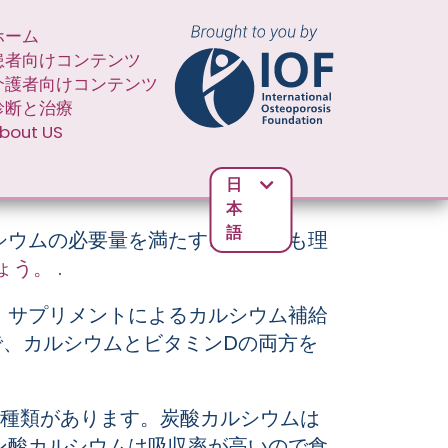
AIN NAVIGATION SECOND
ホーム
患者向けコンテンツ
介護者向けコンテンツ
診断と治療
方
bout US
日
本
語
シウムの必要量を満たすことが最も理
ょう。
.
、サプリメントによるカルシウム補給
で、カルシウムとビタミンDの両方を
2種類があります。炭酸カルシウムは
ン酸カルシウムは吸収率が高いので食