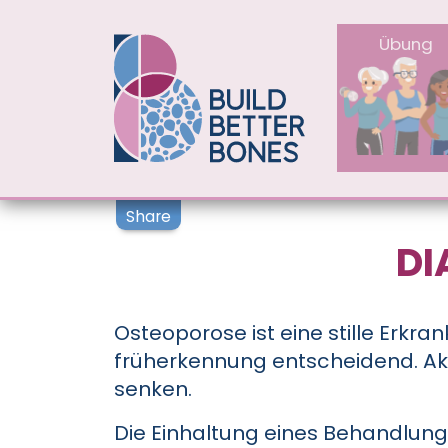
MAIN NAV
Übung
Share
DI
Osteoporose ist eine stille Erkra
früherkennung entscheidend. Akti
senken.
Die Einhaltung eines Behandlungs