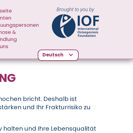
 NAVIGATION SECOND
seite
enten
euungspersonen
nose &
ndlung
 uns
Deutsch
UNG
nochen bricht. Deshalb ist
ärken und Ihr Frakturrisiko zu
v halten und Ihre Lebensqualität