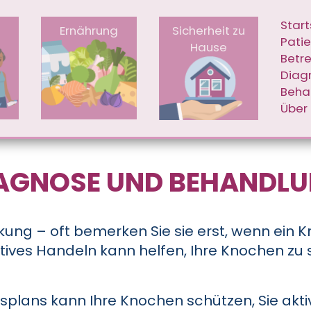
Skip to main content
IGATION
MAIN
Start
Ernährung
Sicherheit zu
Pati
Hause
Betr
Diag
Beha
Über
AGNOSE UND BEHANDL
nkung – oft bemerken Sie sie erst, wenn ein K
ves Handeln kann helfen, Ihre Knochen zu st
plans kann Ihre Knochen schützen, Sie akti