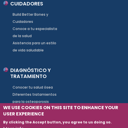
CUIDADORES
Build Better Bones y
Cuidadores
Conoce a tu especialista
de la salud
Asistencia para un estilo
de vida saludable
DIAGNÓSTICO Y
TRATAMIENTO
Conocer tu salud ósea
Diferentes tratamientos
para la osteoporosis
WE USE COOKIES ON THIS SITE TO ENHANCE YOUR
Acompañamiento y apoyo
USER EXPERIENCE
By clicking the Accept button, you agree to us doing so.